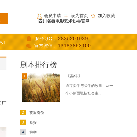
会员申请
设为首页
加入收藏
四川省微电影艺术协会官网
动
剧本排行榜
《卖牛》
1
通过卖牛与买牛的故事，从一
个小侧面弘扬社会主...
工厂
2
双重身份
3
举报
4
检举