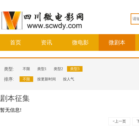
首页
资讯
微电影
微剧本
类型:
不限
类型1
类型2
类型3
排序:
不限
按更新时间
按人气
剧本征集
暂无信息!
<上一页